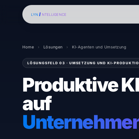
I
LYN
NTELLIGENCE
Home
›
Lösungen
›
KI-Agenten und Umsetzung
LÖSUNGSFELD 03 · UMSETZUNG UND KI-PRODUKTI
Produktive K
auf
Unternehme