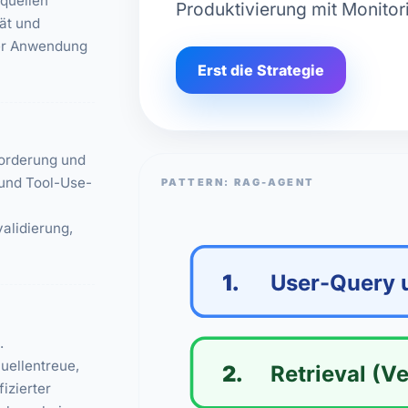
nquellen
Produktivierung mit Monitor
tät und
der Anwendung
Erst die Strategie
forderung und
 und Tool-Use-
PATTERN: RAG-AGENT
alidierung,
1.
User-Query 
.
uellentreue,
2.
Retrieval (V
izierter