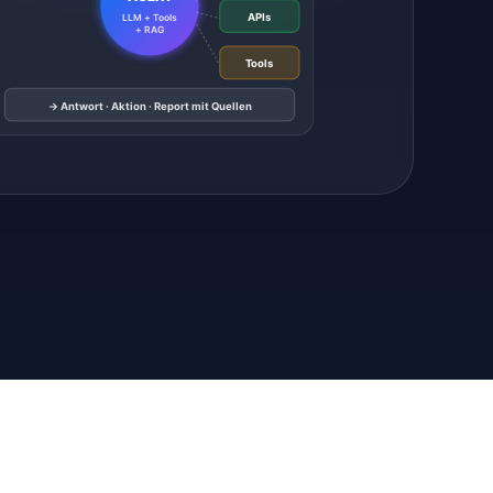
APIs
LLM + Tools
+ RAG
Tools
→ Antwort · Aktion · Report mit Quellen