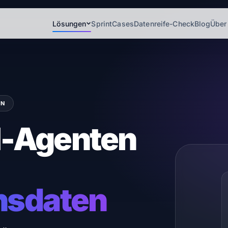
Lösungen
Sprint
Cases
Datenreife-Check
Blog
Über
ON
I-Agenten
nsdaten