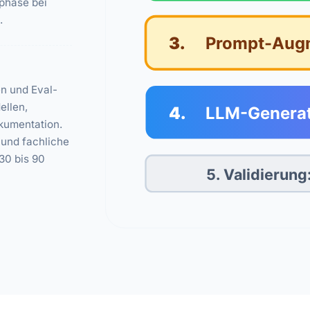
tphase bei
.
3.
Prompt-Aug
en und Eval-
ellen,
4.
LLM-Generati
okumentation.
 und fachliche
30 bis 90
5. Validierung