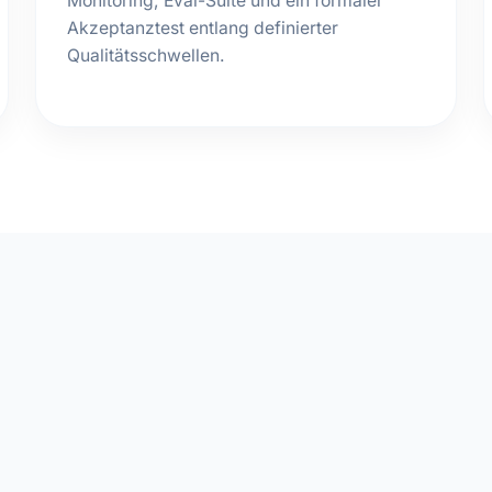
Monitoring, Eval-Suite und ein formaler
Akzeptanztest entlang definierter
Qualitätsschwellen.