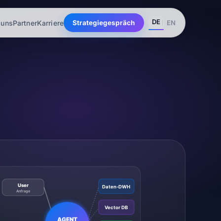
DE
 uns
Partner
Karriere
EN
Strategiegespräch
User
Daten-DWH
Anfrage
Vector DB
AGENT