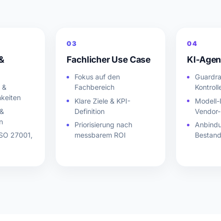
03
04
&
Fachlicher Use Case
KI-Agen
Fokus auf den
Guardrai
e &
Fachbereich
Kontroll
hkeiten
Klare Ziele & KPI-
Modell-
 &
Definition
Vendor-
n
Priorisierung nach
Anbind
ISO 27001,
messbarem ROI
Bestan