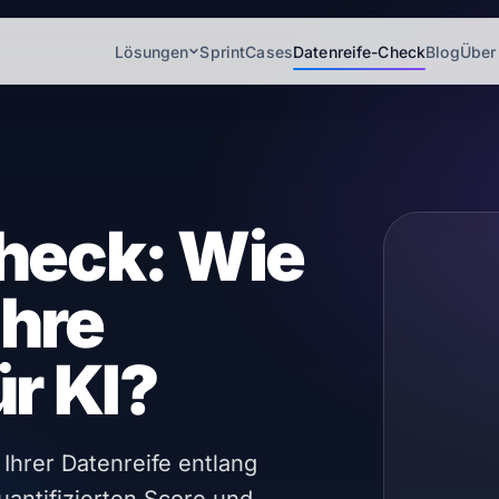
Lösungen
Sprint
Cases
Datenreife-Check
Blog
Über
heck: Wie
Ihre
ür KI?
Ihrer Datenreife entlang