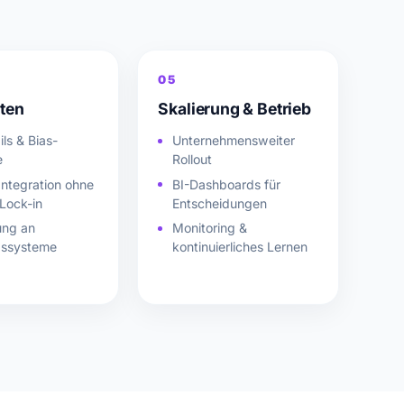
05
ten
Skalierung & Betrieb
ls & Bias-
Unternehmensweiter
e
Rollout
Integration ohne
BI-Dashboards für
Lock-in
Entscheidungen
ung an
Monitoring &
dssysteme
kontinuierliches Lernen