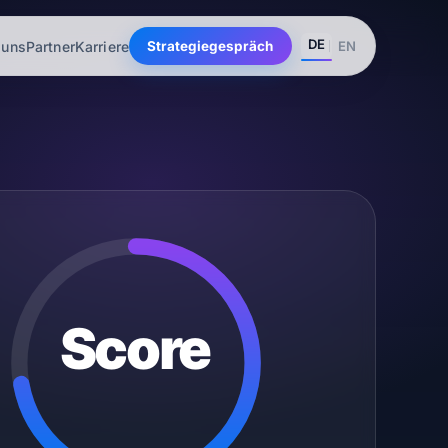
DE
 uns
Partner
Karriere
EN
Strategiegespräch
Score