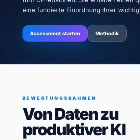
fünf Dimensionen. Sie erhalten einen q
eine fundierte Einordnung Ihrer wichti
Assessment starten
Methodik
BEWERTUNGSRAHMEN
Von Daten zu
produktiver KI