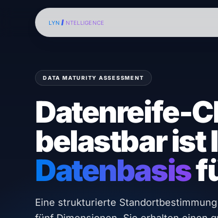
I
LYN
NTELLIGENCE
DATA MATURITY ASSESSMENT
Datenreife-C
belastbar ist 
Datenbasis
f
Eine strukturierte Standortbestimmung 